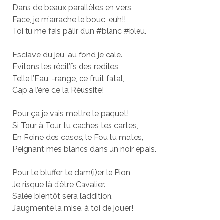
Dans de beaux parallèles en vers,
Face, je m’arrache le bouc, euh!!
Toi tu me fais pâlir d’un #blanc #bleu.
Esclave du jeu, au fond je cale.
Evitons les récit’fs des redites,
Telle l’Eau, -range, ce fruit fatal,
Cap à l’ère de la Réussite!
Pour ça je vais mettre le paquet!
Si Tour à Tour tu caches tes cartes,
En Reine des cases, le Fou tu mates,
Peignant mes blancs dans un noir épais.
Pour te bluffer te dam(i)er le Pion,
Je risque là d’être Cavalier.
Salée bientôt sera l’addition,
J’augmente la mise, à toi de jouer!