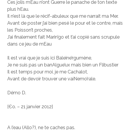
Ces jolis mEau n’ont Guerre le panache de ton texte
plus hEau.
Il n’est là que le récif-abuleux que me narrait ma Mer.
Avant de poster j’ai bien pesé le pour et le contre, mais
les Poisson’t proches,
J’ai finalement fait Marin’go et t’ai copié sans scrupule
dans ce jeu de mEau
Il est vrai que je suis ici Baleine’rgumène,
Je ne suis pas un banAlgue’ux mais bien un Flibustier
Il est temps pour moi, je me Cachalot,
Avant de devoir trouver une vaiNemo’rale.
Démo D.
[Єo. – 21 janvier 2012]
A l’eau (Allo?), ne te caches pas.