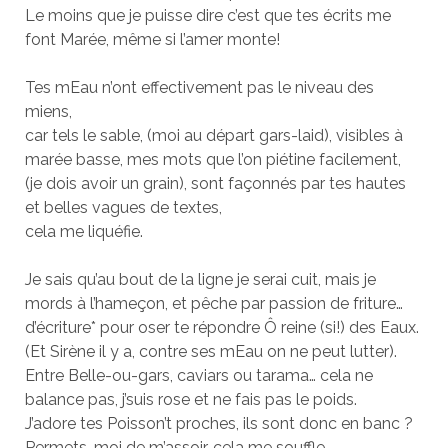
Le moins que je puisse dire c’est que tes écrits me
font Marée, même si l’amer monte!
Tes mEau n’ont effectivement pas le niveau des
miens,
car tels le sable, (moi au départ gars-laid), visibles à
marée basse, mes mots que l’on piétine facilement,
(je dois avoir un grain), sont façonnés par tes hautes
et belles vagues de textes,
cela me liquéfie.
Je sais qu’au bout de la ligne je serai cuit, mais je
mords à l’hameçon, et pêche par passion de friture…
d’écriture* pour oser te répondre Ô reine (si!) des Eaux.
(Et Sirène il y a, contre ses mEau on ne peut lutter).
Entre Belle-ou-gars, caviars ou tarama… cela ne
balance pas, j’suis rose et ne fais pas le poids.
J’adore tes Poisson’t proches, ils sont donc en banc ?
Permets-moi de m’assoir, cela me souffle.