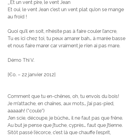
_Et un vent pire, le vent Jean
Et oui, le vent Jean c’est un vent plat qu’on se mange
au froid !
Quoi qu’il en soit, n’hésite pas à faire couler l’ancre,
Tu es ici chez toi, tu peux amarer bah… à marée basse
et nous faire marer car vraiment je n’en ai pas mare.
Démo Thi V.
[Єo. – 22 janvier 2012]
Comment que tu en-chênes, oh, tu envois du bois!
Je m’attache, en chaînes, aux mots… j’ai pas-pied,
aaaaah! (*coule*)
J’en scie, découpe, je bûche… il ne faut pas que frêne.
Au but je pense que j’tuche, cyprès… faut que j’tienne.
Sitôt passé l’écorce, c’est là que chauffe l’esprit,