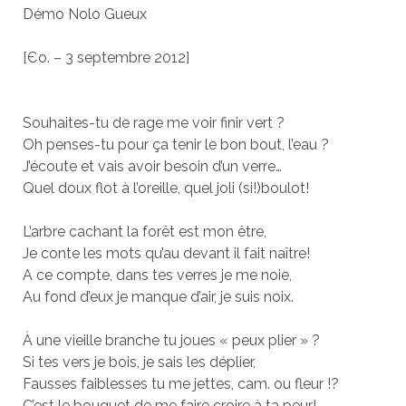
Démo Nolo Gueux
[Єo. – 3 septembre 2012]
Souhaites-tu de rage me voir finir vert ?
Oh penses-tu pour ça tenir le bon bout, l’eau ?
J’écoute et vais avoir besoin d’un verre…
Quel doux flot à l’oreille, quel joli (si!)boulot!
L’arbre cachant la forêt est mon être,
Je conte les mots qu’au devant il fait naître!
A ce compte, dans tes verres je me noie,
Au fond d’eux je manque d’air, je suis noix.
À une vieille branche tu joues « peux plier » ?
Si tes vers je bois, je sais les déplier,
Fausses faiblesses tu me jettes, cam. ou fleur !?
C’est le bouquet de me faire croire à ta peur!