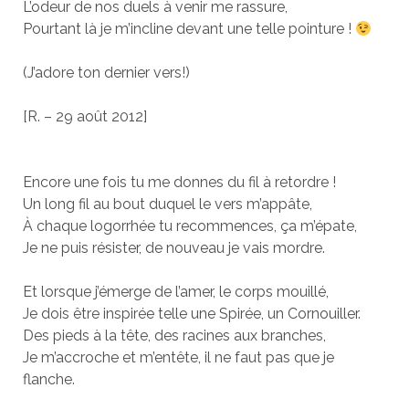
L’odeur de nos duels à venir me rassure,
Pourtant là je m’incline devant une telle pointure !
(J’adore ton dernier vers!)
[R. – 29 août 2012]
Encore une fois tu me donnes du fil à retordre !
Un long fil au bout duquel le vers m’appâte,
À chaque logorrhée tu recommences, ça m’épate,
Je ne puis résister, de nouveau je vais mordre.
Et lorsque j’émerge de l’amer, le corps mouillé,
Je dois être inspirée telle une Spirée, un Cornouiller.
Des pieds à la tête, des racines aux branches,
Je m’accroche et m’entête, il ne faut pas que je
flanche.