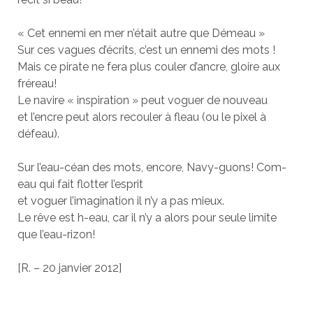
« Cet ennemi en mer n’était autre que Démeau »
Sur ces vagues d’écrits, c’est un ennemi des mots !
Mais ce pirate ne fera plus couler d’ancre, gloire aux
fréreau!
Le navire « inspiration » peut voguer de nouveau
et l’encre peut alors recouler à fleau (ou le pixel à
défeau).
Sur l’eau-céan des mots, encore, Navy-guons! Com-
eau qui fait flotter l’esprit
et voguer l’imagination il n’y a pas mieux.
Le rêve est h-eau, car il n’y a alors pour seule limite
que l’eau-rizon!
[R. – 20 janvier 2012]