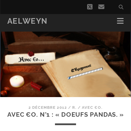
twitter
email
AELWEYN
2 DÉCEMBRE 2012
/
R.
/
AVEC ЄO.
AVEC ЄO. N°1 : « DOEUFS PANDAS. »