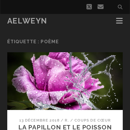
twitter
email
AELWEYN
ÉTIQUETTE :
POÈME
13 DÉCEMBRE 2018
/
R.
/
COUPS DE CŒUR
LA PAPILLON ET LE POISSON