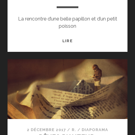
La rencontre d’une belle papillon et d’un petit
poisson
LA
LIRE
PAPILLON
ET
LE
POISSON
2 DÉCEMBRE 2017
/
R.
/
DIAPORAMA