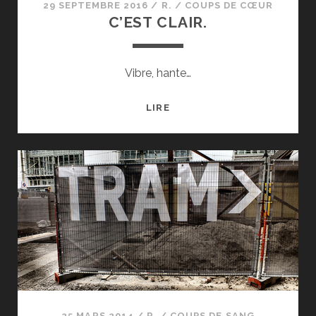
29 SEPTEMBRE 2016
/
R.
/
COUPS DE CŒUR
C’EST CLAIR.
Vibre, hante…
C’EST
LIRE
CLAIR.
25 MARS 2014
/
R.
/
COUPS DE SANG