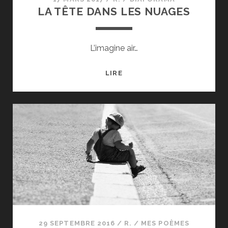
LA TÊTE DANS LES NUAGES
L’imagine air…
LA
LIRE
TÊTE
DANS
LES
NUAGES
29 SEPTEMBRE 2016
/
R.
/
MES POÈMES