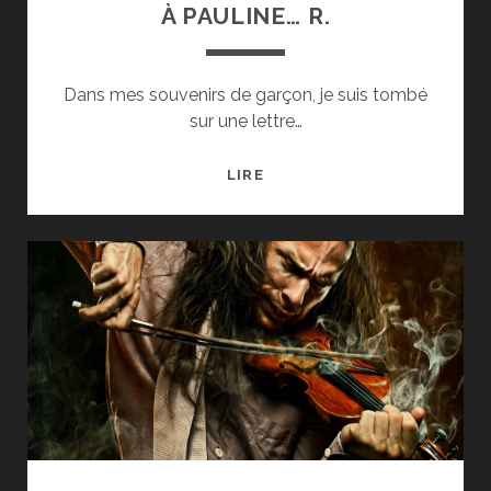
À PAULINE… R.
Dans mes souvenirs de garçon, je suis tombé
sur une lettre…
À
LIRE
PAULINE…
R.