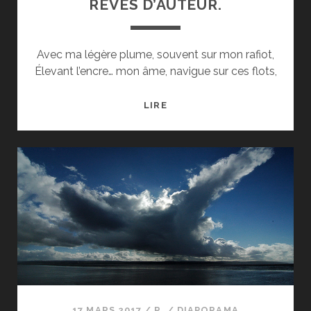
RÊVES D’AUTEUR.
Avec ma légère plume, souvent sur mon rafiot,
Élevant l’encre… mon âme, navigue sur ces flots,
RÊVES
LIRE
D’AUTEUR.
17 MARS 2017
/
R.
/
DIAPORAMA