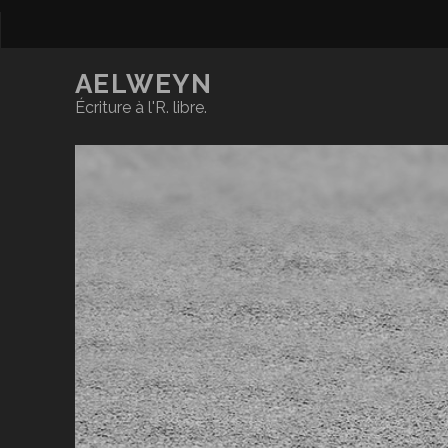
AELWEYN
Écriture à l'R. libre.