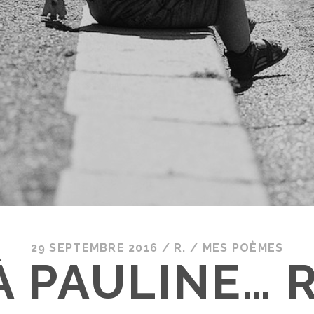
29 SEPTEMBRE 2016
/
R.
/
MES POÈMES
À PAULINE… R