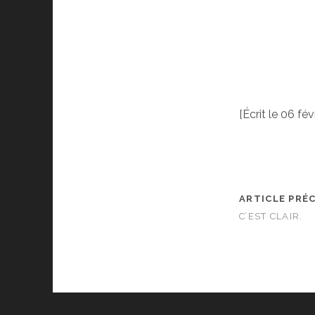
[Écrit le 06 ‎fé
ARTICLE PRÉ
C’EST CLAIR.