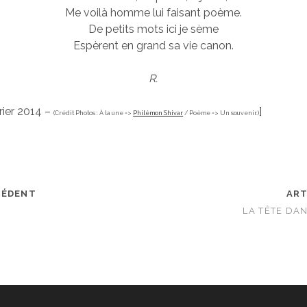
Me voilà homme lui faisant poème.
De petits mots ici je sème
Espèrent en grand sa vie canon.
R.
vrier ‎2014 –
]
(Crédit Photos : À la une =>
Philémon Shivar
/ Poème => Un souvenir.)
CÉDENT
ART
LA TÊTE DA