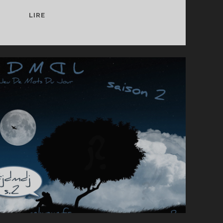
UN
LIRE
COUSSIN
SOUS
MA
PLUME