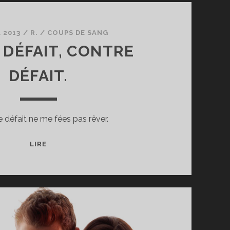
L 2013
/
R.
/
COUPS DE SANG
 DÉFAIT, CONTRE
DÉFAIT.
 défait ne me fées pas rêver.
CONTE
LIRE
DÉFAIT,
CONTRE
DÉFAIT.