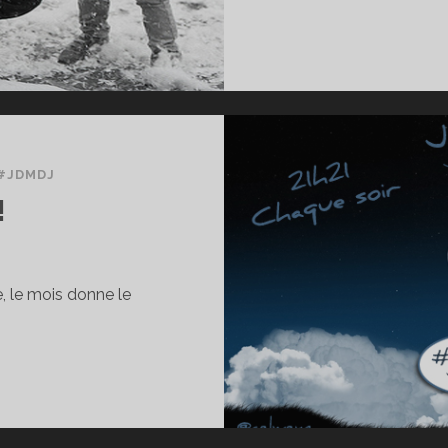
#JDMDJ
!
e, le mois donne le