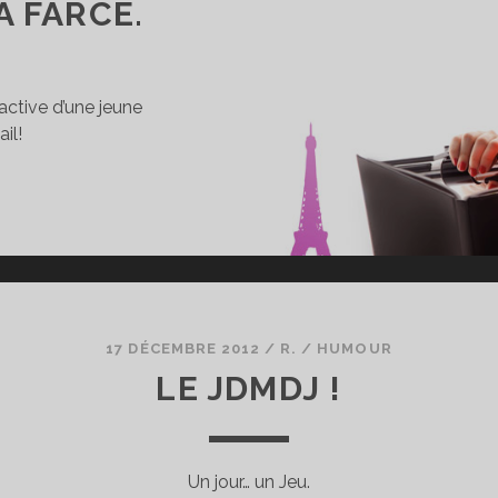
A FARCE.
active d’une jeune
il!
ON
17 DÉCEMBRE 2012
/
R.
/
HUMOUR
LE JDMDJ !
Un jour… un Jeu.