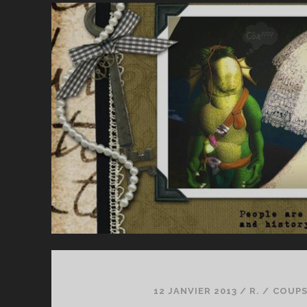
12 JANVIER 2013
/
R.
/
COUPS