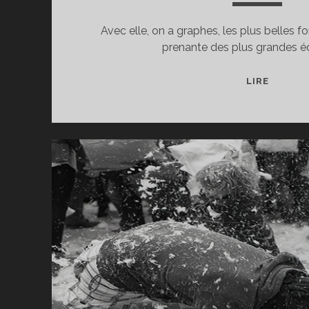
Avec elle, on a graphes, les plus belles fo
prenante des plus grandes é
CALCUL
LIRE
TI-
82,
L’INTR
DE
VOTRE
RÉUSSI