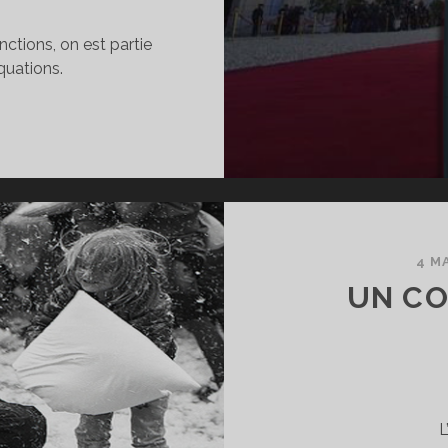
nctions, on est partie
quations.
ATRICE
UMENTS
TE.
4 M
UN CO
L