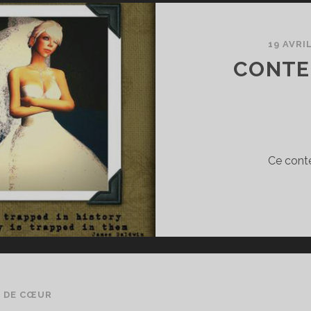
19 AVRI
CONTE
Ce conte
 DE CŒUR