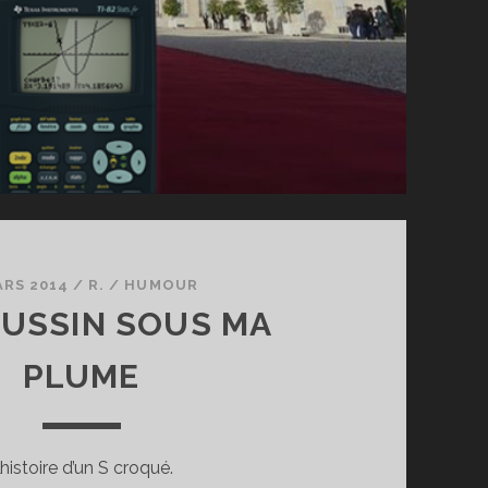
ARS 2014
/
R.
/
HUMOUR
USSIN SOUS MA
PLUME
’histoire d’un S croqué.