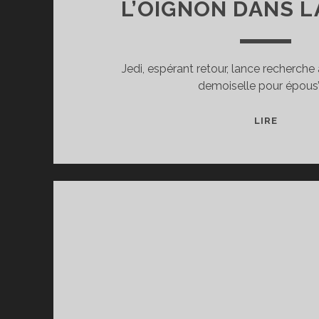
L’OIGNON DANS L
Jedi, espérant retour, lance recherche 
demoiselle pour épous’a
L’OIGN
LIRE
DANS
LA
FARCE.