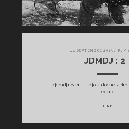
14 SEPTEMBRE 2013
/
R.
/
JDMDJ : 2 
Le jdmdj revient : Le jour donne la rim
régime.
JDMDJ
LIRE
:
2
!