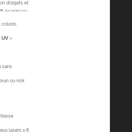
on d’objets et
 »
.
(Ça c’est fait-éric.)
 coloris,
à UV
»
u sans
run ou noir.
vitesse
feux lasers x 8