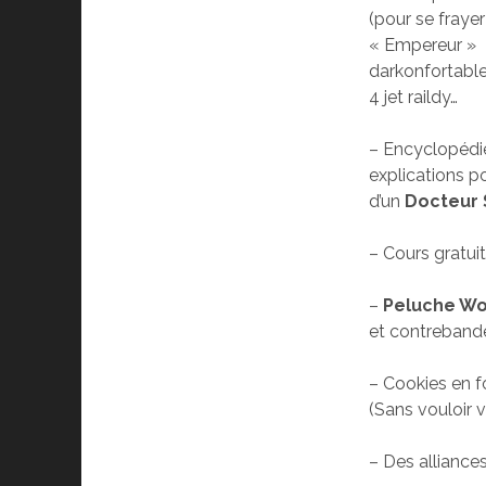
(pour se frayer
« Empereur »
darkonfortabl
4 jet raildy…
– Encyclopédie
explications p
d’un
Docteur 
– Cours gratui
–
Peluche Wo
et contrebande 
– Cookies en 
(Sans vouloir 
– Des alliance