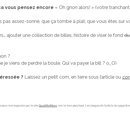
 ça vous pensez encore
« Oh gnon alors! » (votre tranchan
s pas assez-sonné, que ça tombe à plat, que vous êtes sur vo
s… ajouter une collection de billes, histoire de viser le fond
du 
non ?
que je viens de perdre la boule. Qui va payer la bill ? o_O)
téressée ?
Laissez un petit com. en terre sous l’article ou
con
ncours réel organisé par le site
GeekMeMore
, voir le lien plus haut. Les images de l’article lui apparti