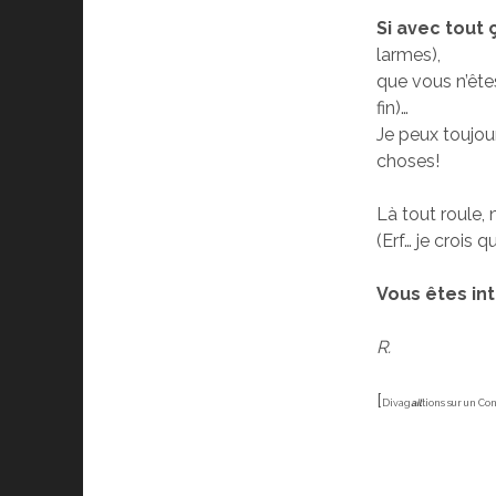
Si avec tout
larmes),
que vous n’ête
fin)…
Je peux toujour
choses!
Là tout roule, 
(Erf… je crois 
Vous êtes in
R.
[
Divag
ail
tions sur un Co