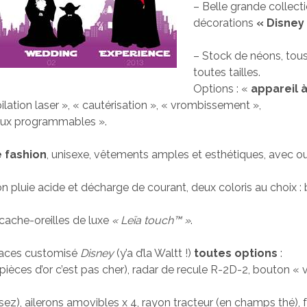
– Belle grande collecti
décorations
« Disney
– Stock de néons, tous
toutes tailles.
Options : «
appareil 
pilation laser », « cautérisation », « vrombissement »,
neux programmables ».
 fashion
, unisexe, vêtements amples et esthétiques, avec o
n pluie acide et décharge de courant, deux coloris au choix : b
cache-oreilles de luxe
« Leïa touch™ »
.
places customisé
Disney
(y’a d’la Waltt !)
toutes options
:
ièces d’or c’est pas cher), radar de recule R-2D-2, bouton « 
ssez), ailerons amovibles x 4, rayon tracteur (en champs thé), 