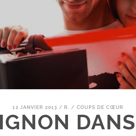
12 JANVIER 2013
/
R.
/
COUPS DE CŒUR
OIGNON DANS