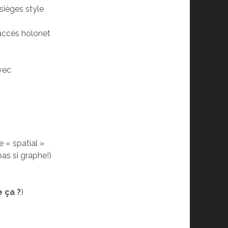
 sièges style
 accès holonet
vec
e « spatial »
pas si graphe!)
e ça ?
)