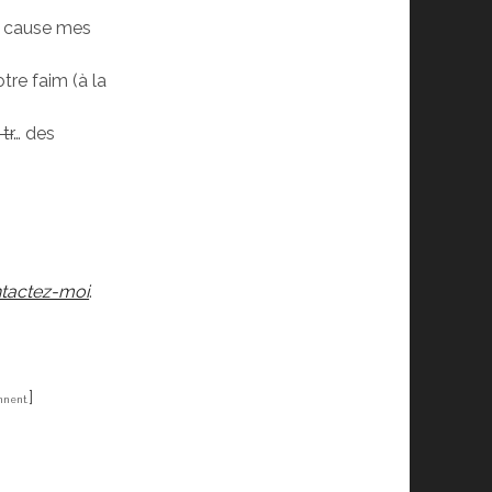
t cause mes
tre faim (à la
tr
… des
tactez-moi
.
]
ennent.