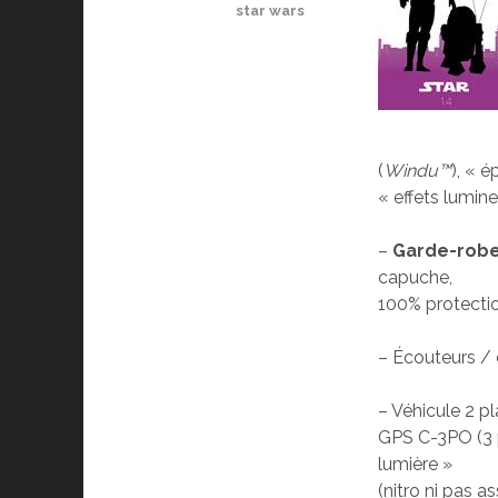
star wars
(
Windu™
), « é
« effets lumi
–
Garde-robe
capuche,
100% protectio
– Écouteurs / 
– Véhicule 2 
GPS C-3PO (3 p
lumière »
(nitro ni pas a