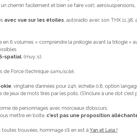
 un chemin facilement et bien se faire voir), aérosuspensions,
es
avec vue sur les étoiles
, autoradio avec son THX 11.38,
 en 6 volumes « comprendre la prélogie avant la trilogie » a
ossibles
S-spatial
. (muy :s).
ts de Force (technique
samu’scle
).
okie
, vingtaine d’années pour 24h, échelle 0.8, option langag
de jeux de mots tirés par les poils. (S’inclure à une dot c’est 
forme de personnages avec morceaux d’obscurs.
vous mettre en boîte,
c’est pas une proposition alléchant
s toutes trouvées, hommage s’il en est à
Yan et Leïa !