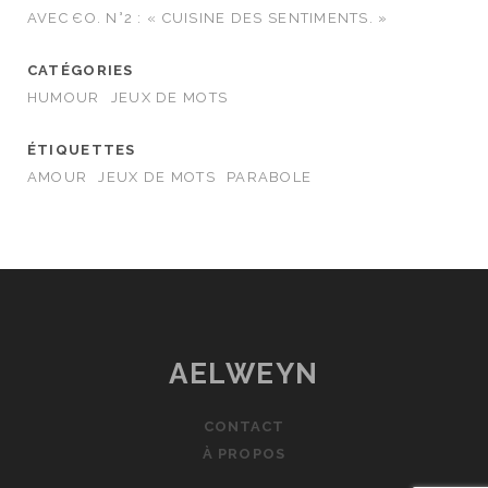
AVEC ЄO. N°2 : « CUISINE DES SENTIMENTS. »
CATÉGORIES
HUMOUR
JEUX DE MOTS
ÉTIQUETTES
AMOUR
JEUX DE MOTS
PARABOLE
AELWEYN
CONTACT
À PROPOS