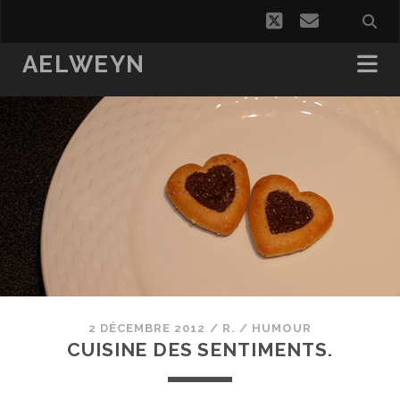
twitter
email
AELWEYN
2 DÉCEMBRE 2012
/
R.
/
HUMOUR
CUISINE DES SENTIMENTS.