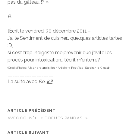
pas du gâteau !? »
R.
[Écrit le vendredi 30 décembre 2011 –
J’ai le Sentiment de cuisiner… quelques articles tartes
:D,
si c’est trop indigeste me prévenir que j’évite les
procès pour intoxication… l’écrit m’enterre?
]
(Crédit Photos : À la une =>
anaislilou
/ Article =>
PetitPlat – Stephanie Kilgast
)
___________________
La suite avec
Єo.
ici!
ARTICLE PRÉCÉDENT
AVEC ЄO. N°1 : « DOEUFS PANDAS. »
ARTICLE SUIVANT