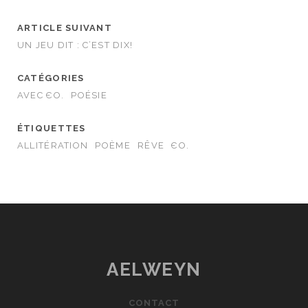
ARTICLE SUIVANT
UN JEU DIT : C’EST DIX!
CATÉGORIES
AVEC ЄO.
POÉSIE
ÉTIQUETTES
ALLITÉRATION
POÈME
RÊVE
ЄO.
AELWEYN
CONTACT