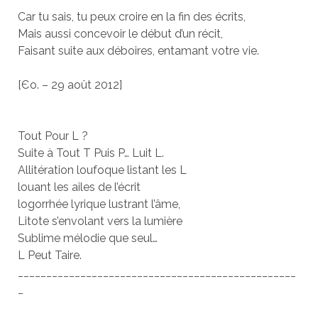
Car tu sais, tu peux croire en la fin des écrits,
Mais aussi concevoir le début d’un récit,
Faisant suite aux déboires, entamant votre vie.
[Єo. – 29 août 2012]
Tout Pour L ?
Suite à Tout T Puis P… Luit L.
Allitération loufoque listant les L
louant les ailes de l’écrit
logorrhée lyrique lustrant l’âme,
Litote s’envolant vers la lumière
Sublime mélodie que seul…
L Peut Taire.
_________________________________________________
_