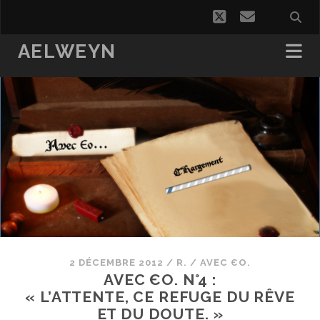
twitter
email
AELWEYN
2 DÉCEMBRE 2012
/
R.
/
AVEC ЄO.
AVEC ЄO. N°4 :
« L’ATTENTE, CE REFUGE DU RÊVE
ET DU DOUTE. »