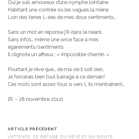
Oui je suis amoureux d’une nymphe lointaine
Habitant une contrée où les vagues la mène
Loin des terres L-ées de mes doux sentiments…
Sans un mot en réponse j’R dans le néant,
Sans infos… même une once face à mes
égarements/sentiments
Il clignote un affreux : « Impossible chemin. »
Pourtant je rêve que… de ma vie il soit sien,
Je forcerais bien tout barrage à ce demain!
Ces mots sont assez fous si vers L ils m’entraînent…
[R. – 28 novembre 2012]
ARTICLE PRÉCÉDENT
L’ATTENTE, CE REFUGE DU RÊVE ET DU DOUTE.